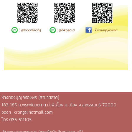
ห้างทองบุญครองพร (สาขาตลาด)
183-185 ถ.พระพันวษา ต.ท่าพี่เลี้ยง อ.เมือง จ.สุพรรณบุรี 72000
boon_krong@hotmail.com
โทร
035-511105